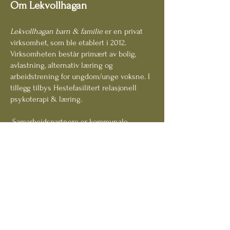
Om Lekvollhagan
Lekvollhagan barn & familie
er en privat
virksomhet, som ble etablert i 2012.
Virksomheten består primært av bolig,
avlastning, alternativ læring og
arbeidstrening for
ungdom/unge voksne.
I
tille
gg tilbys Hestefasilitert relasjonell
psykoterapi & læring.
Samarbeidspartnere er kommunale
virksomheter, herunder Barnevern,
Oppvekst, Helse- og Omsorg.
Lekvollhagan har 15 års erfaring.
Stange Kommune - Innlandet
Lekvollhagan Gård ligger i naturskjønne
omgivelser i bygda Vallset, i Stange